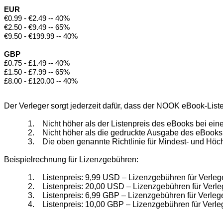
EUR
€0.99 - €2.49 -- 40%
€2.50 - €9.49 -- 65%
€9.50 - €199.99 -- 40%
GBP
£0.75 - £1.49 -- 40%
£1.50 - £7.99 -- 65%
£8.00 - £120.00 -- 40%
Der Verleger sorgt jederzeit dafür, dass der NOOK eBook-Liste
1.
Nicht höher als der Listenpreis des eBooks bei ein
2.
Nicht höher als die gedruckte Ausgabe des eBooks li
3.
Die oben genannte Richtlinie für Mindest- und Höchs
Beispielrechnung für Lizenzgebühren:
1.
Listenpreis: 9,99
USD
– Lizenzgebühren für Verlege
2.
Listenpreis: 20,00
USD
– Lizenzgebühren für Verle
3.
Listenpreis: 6,99
GBP
– Lizenzgebühren für Verlege
4.
Listenpreis: 10,00
GBP
– Lizenzgebühren für Verle