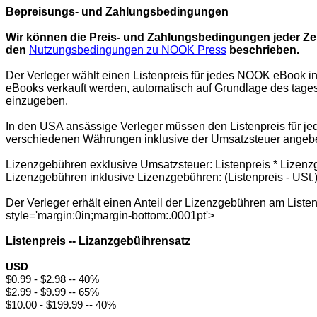
Bepreisungs- und Zahlungsbedingungen
Wir können die Preis- und Zahlungsbedingungen jeder Zeit
den
Nutzungsbedingungen zu NOOK Press
beschrieben.
Der Verleger wählt einen Listenpreis für jedes NOOK eBook 
eBooks verkauft werden, automatisch auf Grundlage des tages
einzugeben.
In den USA ansässige Verleger müssen den Listenpreis für je
verschiedenen Währungen inklusive der Umsatzsteuer angebe
Lizenzgebühren exklusive Umsatzsteuer: Listenpreis * Lizen
Lizenzgebühren inklusive Lizenzgebühren: (Listenpreis - USt
Der Verleger erhält einen Anteil der Lizenzgebühren am List
style='margin:0in;margin-bottom:.0001pt'>
Listenpreis -- Lizanzgebüihrensatz
USD
$0.99 - $2.98 -- 40%
$2.99 - $9.99 -- 65%
$10.00 - $199.99 -- 40%