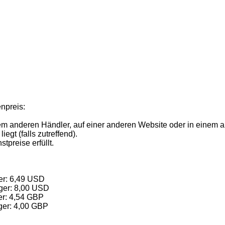
npreis:
em anderen Händler, auf einer anderen Website oder in einem an
egt (falls zutreffend).
tpreise erfüllt.
r: 6,49
USD
ger: 8,00
USD
r: 4,54
GBP
ger: 4,00
GBP